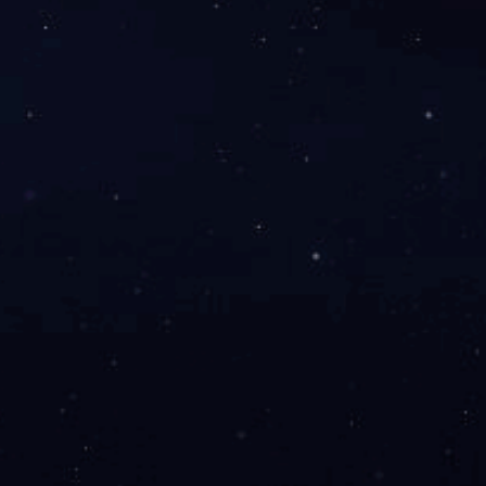
中，需要学会向上沟通有“胆”识，向下沟通
心竞争力！
888号多金大厦
.com
扫一扫 关注微官网
cionaldemaspalomas.com
ibw.cn）