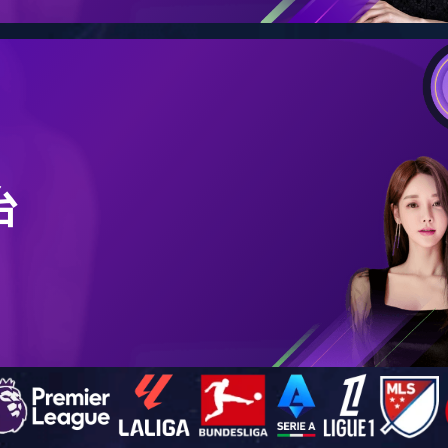
过观看经典影视片段和引用名人名言，论证了有效沟通的重要性
，对有效沟通的基础理论和实践方法展开细致的讲解。