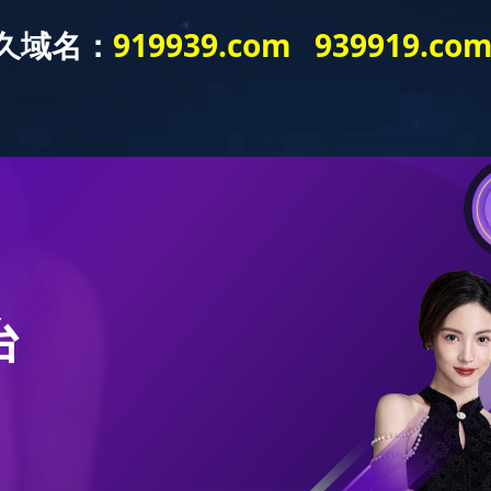
网站首页
关于我们
工程项目
主营业务
新闻动态
集团简介
组织架构
公共建筑
企业资质
开云（中国）
住宅项目
企业荣誉
市政
市
闻动态
集团新闻
开云·体育开展《有效沟通
发布日期：2023-08-29 浏览次数：10
往往是以传递信息、交换意见为目的，不过，每个人处世的角度
，工作中常会因沟通不到位而造成许许多多的职场矛盾和错误。因此
合部经理钱诚主讲。