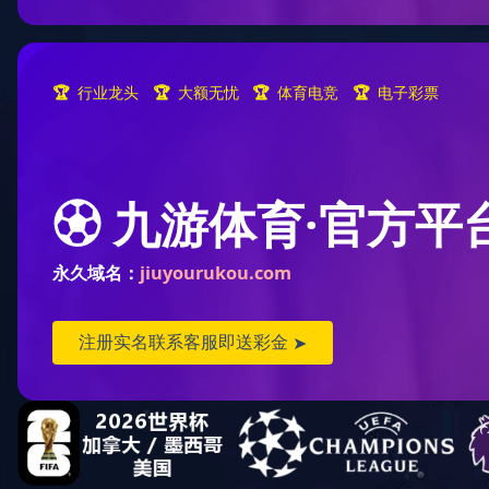
本次培训首先通
为语言四个方面