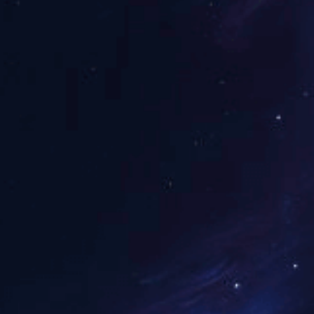
接着深入浅出地