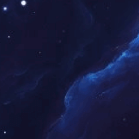
讲解了缺乏执行力的原因，例如组织领导者缺乏表率、组织制度