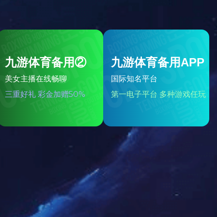
力是个人实现构想的必要条件，更是组织连接目标和