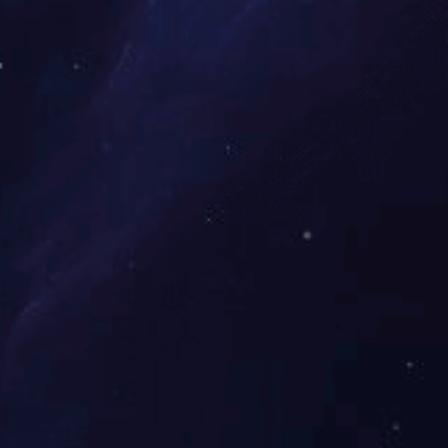
博引地阐述了提高执行力的具体措施。