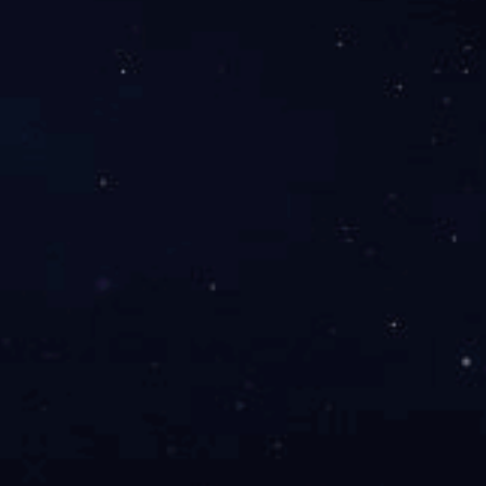
纷表示，将在工作中学以致用，勤学习、多思考、重
·体育高质量发展！
888号多金大厦